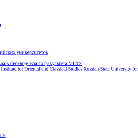
и
сийских университетов
ыков переводческого факультета МГЛУ
nstitute for Oriental and Classical Studies Russian State University fo
НГУ