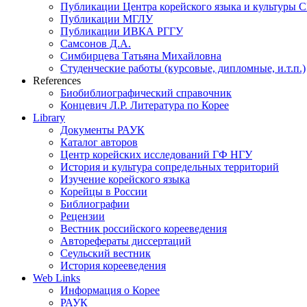
Публикации Центра корейского языка и культуры 
Публикации МГЛУ
Публикации ИВКА РГГУ
Самсонов Д.А.
Симбирцева Татьяна Михайловна
Студенческие работы (курсовые, дипломные, и.т.п.)
References
Биобиблиографический справочник
Концевич Л.Р. Литература по Корее
Library
Документы РАУК
Каталог авторов
Центр корейских исследований ГФ НГУ
История и культура сопредельных территорий
Изучение корейского языка
Корейцы в России
Библиографии
Рецензии
Вестник российского корееведения
Авторефераты диссертаций
Сеульский вестник
История корееведения
Web Links
Информация о Корее
РАУК