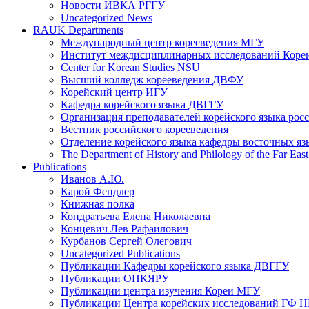
Новости ИВКА РГГУ
Uncategorized News
RAUK Departments
Международный центр корееведения МГУ
Институт междисциплинарных исследований Коре
Center for Korean Studies NSU
Высший колледж корееведения ДВФУ
Корейский центр ИГУ
Кафедра корейского языка ДВГГУ
Организация преподавателей корейского языка рос
Вестник российского корееведения
Отделение корейского языка кафедры восточных яз
The Department of History and Philology of the Far East I
Publications
Иванов А.Ю.
Карой Фендлер
Книжная полка
Кондратьева Елена Николаевна
Концевич Лев Рафаилович
Курбанов Сергей Олегович
Uncategorized Publications
Публикации Кафедры корейского языка ДВГГУ
Публикации ОПКЯРУ
Публикации центра изучения Кореи МГУ
Публикации Центра корейских исследований ГФ 