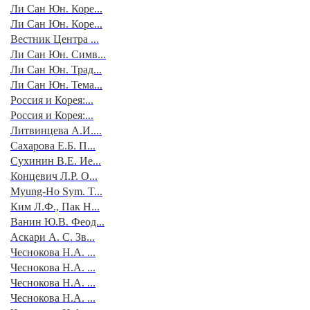
Ли Сан Юн. Коре...
Ли Сан Юн. Коре...
Вестник Центра ...
Ли Сан Юн. Симв...
Ли Сан Юн. Трад...
Ли Сан Юн. Тема...
Россия и Корея:...
Россия и Корея:...
Литвинцева А.И....
Сахарова Е.Б. П...
Сухинин В.Е. Ие...
Концевич Л.Р. О...
Myung-Ho Sym. T...
Ким Л.Ф., Пак Н...
Ванин Ю.В. Феод...
Аскари А. С. Зв...
Чеснокова Н.А. ...
Чеснокова Н.А. ...
Чеснокова Н.А. ...
Чеснокова Н.А. ...