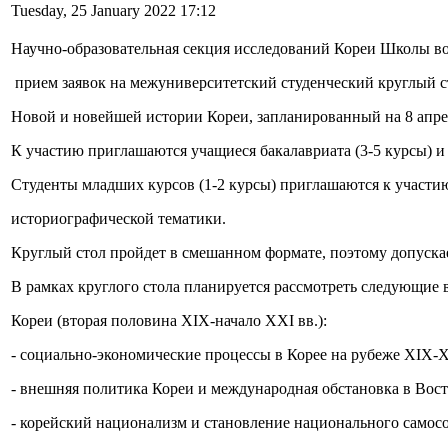
Tuesday, 25 January 2022 17:12
Научно-образовательная секция исследований Кореи Школы во
прием заявок на межуниверситетский студенческий круглый 
Новой и новейшей истории Кореи, запланированный на 8 апрел
К участию приглашаются учащиеся бакалавриата (3-5 курсы) и
Студенты младших курсов (1-2 курсы) приглашаются к участи
историографической тематики.
Круглый стол пройдет в смешанном формате, поэтому допускае
В рамках круглого стола планируется рассмотреть следующие 
Кореи (вторая половина XIX-начало XXI вв.):
- социально-экономические процессы в Корее на рубеже XIX-X
- внешняя политика Кореи и международная обстановка в Вос
- корейский национализм и становление национального самосо