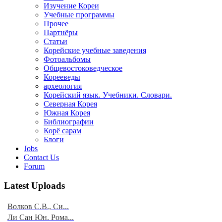
Изучение Кореи
Учебные программы
Прочее
Партнёры
Статьи
Корейские учебные заведения
Фотоальбомы
Общевостоковедческое
Корееведы
археология
Корейский язык. Учебники. Словари.
Северная Корея
Южная Корея
Библиографии
Корё сарам
Блоги
Jobs
Contact Us
Forum
Latest Uploads
Волков С.В., Си...
Ли Сан Юн. Рома...