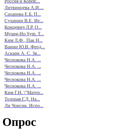
Россия и Корея:...
Литвинцева А.И....
Сахарова Е.Б. П...
Сухинин В.Е. Ие...
Концевич Л.Р. О...
Myung-Ho Sym. T...
Ким Л.Ф., Пак Н...
Ванин Ю.В. Феод...
Аскари А. С. Зв...
Чеснокова Н.А. ...
Чеснокова Н.А. ...
Чеснокова Н.А. ...
Чеснокова Н.А. ...
Чеснокова Н.А. ...
Ким Г.Н. \"Матер...
Толорая Г.Д. На...
Ли Чонсик. Испо...
Опрос