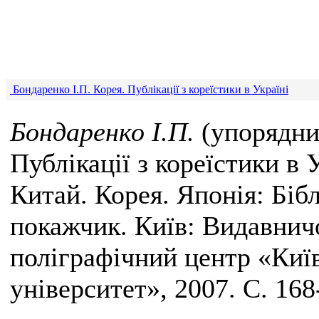
Бондаренко I.П. Корея. Публiкацiï з кореïстики в Украïнi
Бондаренко
I
.
П.
(упорядник
Публiкацiï з кореïстики в У
Китай. Корея. Японiя: Бi
покажчик. Киïв: Видавнич
полiграфiчний центр «Киï
унiверситет», 2007. С. 168